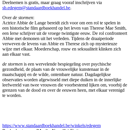
Deelnemen is gratis, maar graag vooraf inschrijven via
sb.edegem@standaardboekhandel.be
.
Over
de stormen
:
Actrice Abbie de Lange bereidt zich voor om een rol te spelen in
een historische film gebaseerd op het leven van Therese Mae Smith,
een Ierse schrijver uit de vroege twintigste eeuw. De rol confronteert
Abbie met demonen uit het verleden. Tijdens de draaiperiode
verweven de levens van Abbie en Therese zich op mysterieuze
wijze met elkaar. Moederschap, rouw en seksualiteit klinken zich
aan elkaar vast.
de stormen
is een wervelende bespiegeling over psychische
gezondheid, de plaats van de vrouwelijke kunstenaar in de
maatschappij en de wilde, ontembare natuur. Dagdagelijkse
observaties worden afgewisseld met diepe duiken in de innerlijke
leefwereld van twee vrouwen die voorbestemd lijken om, voorbij de
grenzen van de dood en over de eeuwen heen, met elkaar verenigd
te worden.
https://www.standaardboekhandel.be/winkels/edegem